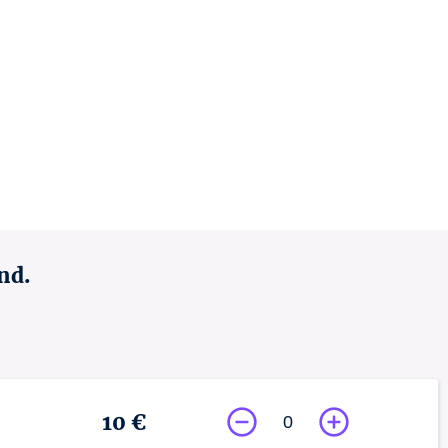
nd.
10 €
0