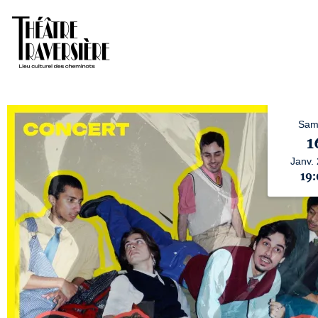
Sam
1
Janv.
19: